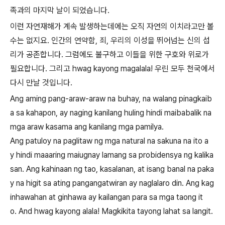
족과의 마지막 날이 되었습니다
.
이런 자연재해가 계속 발생하는데에는 오직 자연의 이치라고만 볼
수는 없지요.
인간의 연약함
,
죄
,
우리의 이성을 뛰어넘는 신의 섭
리가 공존합니다
. 그럼에도 불구하고
이들을 위한 구호와 위로가
필요합니다
.
그리고
hwag kayong magalala!
우린 모두 천국에서
다시 만날 것입니다
.
Ang aming pang-araw-araw na buhay, na walang pinagkaib
a sa kahapon, ay naging kanilang huling hindi maibabalik na
mga araw kasama ang kanilang mga pamilya.
Ang patuloy na paglitaw ng mga natural na sakuna na ito a
y hindi maaaring maiugnay lamang sa probidensya ng kalika
san. Ang kahinaan ng tao, kasalanan, at isang banal na paka
y na higit sa ating pangangatwiran ay naglalaro din. Ang kag
inhawahan at ginhawa ay kailangan para sa mga taong it
o. And hwag kayong alala! Magkikita tayong lahat sa langit.