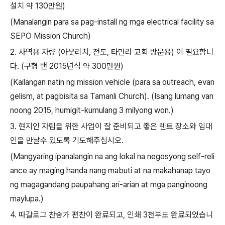
설치 약
130
만원
)
(Manalangin para sa pag-install ng mga electrical facility sa
SEPO Mission Church)
2.
사역용 차량
(
아웃리치
,
전도
,
타만리 교회 방문용
)
이 필요합니
다
. (
구형 밴
2015
년식 약
300
만원
)
(Kailangan natin ng mission vehicle (para sa outreach, evan
gelism, at pagbisita sa Tamanli Church). (Isang lumang van
noong 2015, humigit-kumulang 3 milyong won.)
3.
현지인 자립을 위한 사업이 잘 준비되고 좋은 렌트 장소와 임대
인을 만날수 있도록 기도해주십시오
.
(Mangyaring ipanalangin na ang lokal na negosyong self-reli
ance ay maging handa nang mabuti at na makahanap tayo
ng magagandang paupahang ari-arian at mga panginoong
maylupa.)
4.
따갈로그 찬송가 편찬이 완료되고
,
인쇄
3
천부도 완료되었습니