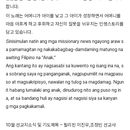
합니다.
이 노래는 어머니가 아이를 낳고 그 아이가 성장하면서 어머니를
마음 아프게 하고 후회하고 자신의 잘못을 뉘우치는 인생스토리를
담고 있습니다.
Sinisimulan natin ang mga missionary news ngayong araw s
a pamamagitan ng nakakabagbag-damdaming matunog na
awiting Filipino na "Anak."
Ang kantang ito ay nagsasabi sa kuwento ng isang ina na, s
a sobrang saya ng panganganak, nagpupumilit na magpasu
so at magsakripisyo, nawalan ng tulog sa magdamag. Ngun
it habang lumalaki ang anak, dinudurog nito ang puso ng in
a, at sa bandang huli ay nagsisi at nagsisi siya sa kanyan
g mga pagkakamali.
10
월 선교지소식 및 기도제목
–
필리핀 이진우
,
조정빈 선교사