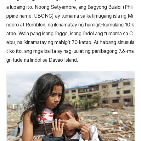
a lupaing ito. Noong Setyembre, ang Bagyong Bualoi (Phili
ppine name: UBONG) ay tumama sa katimugang isla ng Mi
ndoro at Romblon, na ikinamatay ng humigit-kumulang 10 k
atao. Wala pang isang linggo, isang lindol ang tumama sa C
ebu, na ikinamatay ng mahigit 70 katao. At habang sinusula
t ko ito, ang mga balita ay nag-uulat ng panibagong 7.6-ma
gnitude na lindol sa Davao Island.