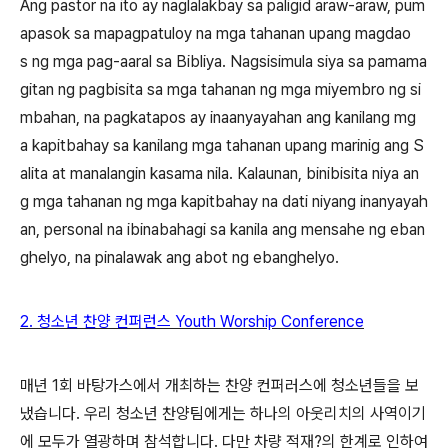
Ang pastor na ito ay naglalakbay sa paligid araw-araw, pum
apasok sa mapagpatuloy na mga tahanan upang magdao
s ng mga pag-aaral sa Bibliya. Nagsisimula siya sa pamama
gitan ng pagbisita sa mga tahanan ng mga miyembro ng si
mbahan, na pagkatapos ay inaanyayahan ang kanilang mg
a kapitbahay sa kanilang mga tahanan upang marinig ang S
alita at manalangin kasama nila. Kalaunan, binibisita niya an
g mga tahanan ng mga kapitbahay na dati niyang inanyayah
an, personal na ibinabahagi sa kanila ang mensahe ng eban
ghelyo, na pinalawak ang abot ng ebanghelyo.
2.
청소년 찬양 컨퍼런스 Youth Worship Conference
매년
1
회 바탕가스에서 개최하는 찬양 컨퍼러스에 청소년들을 보
냈습니다
.
우리 청소년 찬양팀에게는 하나의 아웃리치의 사역이기
에 모두가 열광하며 참석합니다
.
다만 차량 적재
?
의 한계로 인하여