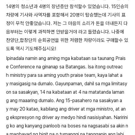
14
명의 청소년과
4
명의 장년층만 참석할수 있었습니다
. 15
인승의
차량에 기사와 사역자를 포함해서
20
명이 탑승했는데 기사의 표
정이 무척 안좋았습니다
.
저는 그 마음의 소리가 돈을 더내든지 다
음부터는 이렇게 과적하면 안받을거야 라고 들렸습니다
.
나중에
찬양단
,
합창단의 순회공연을 위한 저렴한 차량이라도 구매할수 있
도록 역시 기도해주십시오
!
Ipinadala namin ang aming mga kabataan sa taunang Prais
e Conference na ginanap sa Batangas. Isa itong outreac
h ministry para sa aming youth praise team, kaya lahat a
y masigasig na dumalo. Gayunpaman, dahil sa mga limitasy
on sa sasakyan, 14 na kabataan at 4 na matatanda laman
g ang maaaring dumalo. Ang 15-pasahero na sasakyan a
y may 20 katao, kabilang ang driver at mga ministro, at an
g ekspresyon ng driver ay medyo hindi nasisiyahan. Naririni
g ko ang kanyang panloob na boses na nagsasabi sa akin n
a magbayad ng higit pa o tumanggi na tanggapin ang labi