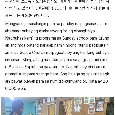
부으심이 있도록 기도해주십시오
.
아울러 아이들에게 점심 밥퍼사
역을 하고 있습니다
.
한달에 약
60
명의 아이들
4
번의 식사에 들어
가는 비용이
20
만원입니다
.
Mangyaring manalangin para sa patuloy na pagnanasa at m
ahabang buhay ng ministeryong ito ng ebanghelyo.
Nagbukas kami ng programa sa Sunday school para tulung
an ang mga batang nakalap namin noong huling pagbisita n
amin sa Suseo Church na ipagpatuloy ang kanilang buhay s
imbahan. Mangyaring manalangin para sa pagpapahid din n
g Banal na Espiritu sa gawaing ito. Nagbibigay din kami n
g tanghalian para sa mga bata. Ang halaga ng apat na pagk
ain bawat buwan para sa humigit-kumulang 60 bata ay 20
0,000 won.