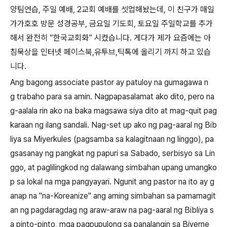
양팀연습
,
주일 예배
, 2
교회 예배를 셋업해놨는데
,
이 친구가 매일
가가호호 방문 성경공부
,
금요일 기도회
,
토요일 주일학교를 추가
해서 완전히
“
한국교회화
”
시켰습니다
.
게다가 제가 요즘에는 아
침묵상을 인터넷 페이스북
,
유투브
,
틱톡에 올리기 까지 하고 있습
니다
.
Ang bagong associate pastor ay patuloy na gumagawa n
g trabaho para sa amin. Nagpapasalamat ako dito, pero na
g-aalala rin ako na baka magsawa siya dito at mag-quit pag
karaan ng ilang sandali. Nag-set up ako ng pag-aaral ng Bib
liya sa Miyerkules (pagsamba sa kalagitnaan ng linggo), pa
gsasanay ng pangkat ng papuri sa Sabado, serbisyo sa Lin
ggo, at paglilingkod ng dalawang simbahan upang umangko
p sa lokal na mga pangyayari. Ngunit ang pastor na ito ay g
anap na "na-Koreanize" ang aming simbahan sa pamamagit
an ng pagdaragdag ng araw-araw na pag-aaral ng Bibliya s
a pinto-pinto, mga pagpupulong sa panalangin sa Biyerne