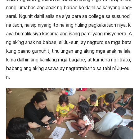
nang lumabas ang anak ng babae ko dahil sa kanyang pag-
aaral. Ngunit dahil aalis na siya para sa college sa susunod
na taon, naisip niyang ito na ang huling pagkakataon niya, k
aya bumalik siya kasama ang isang pamilyang misyonero. A
ng aking anak na babae, si Ju-eun, ay nagturo sa mga bata
kung paano gumuhit, tinulungan ang aking mga anak na lala
ki na dalhin ang kanilang mga bagahe, at kumuha ng litrato,
habang ang aking asawa ay nagtatrabaho sa tabi ni Ju-eu
n.