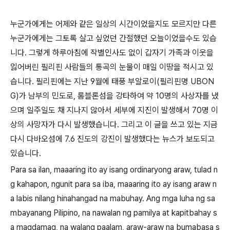
누군가에게는 어제와 같은 일상의 시간이었을지도 모르지만 다른
누군가에게는 그토록 살고 싶었던 간절했던 오늘이었을수도 있습
니다
.
그렇게 하루아침에 작별인사도 없이 갑자기 가족과 이웃을
잃어버린 필리핀 사람들의 통곡의 눈물이 매일 이땅을 적시고 있
습니다
.
필리핀에는 지난
9
월에 태풍 부알로이
(
필리핀명
UBON
G)
가 남부의 민도로
,
롬블론섬을 강타하여 약
10
명의 사상자를 냈
으며 일주일도 채 지나지 않아서 세부에 지진이 발생해서
70
명 이
상의 사망자가 다시 발생했습니다
.
그리고 이 글을 쓰고 있는 지금
다시 다바오섬에
7.6
진도의 강진이 발생했다는 뉴스가 보도되고
있습니다
.
Para sa ilan, maaaring ito ay isang ordinaryong araw, tulad n
g kahapon, ngunit para sa iba, maaaring ito ay isang araw n
a labis nilang hinahangad na mabuhay. Ang mga luha ng sa
mbayanang Pilipino, na nawalan ng pamilya at kapitbahay s
a magdamag, na walang paalam, araw-araw na bumabasa s